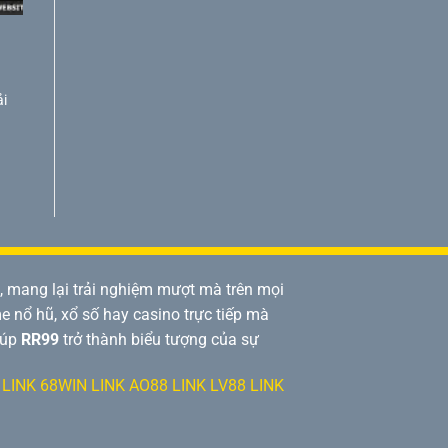
ải
, mang lại trải nghiệm mượt mà trên mọi
me nổ hũ, xổ số hay casino trực tiếp mà
iúp
RR99
trở thành biểu tượng của sự
LINK 68WIN
LINK AO88
LINK LV88
LINK