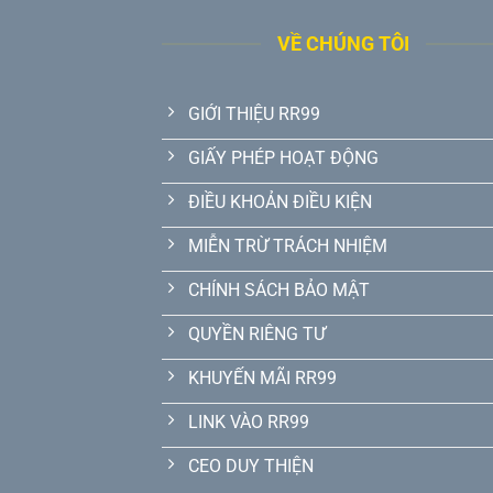
VỀ CHÚNG TÔI
GIỚI THIỆU RR99
GIẤY PHÉP HOẠT ĐỘNG
ĐIỀU KHOẢN ĐIỀU KIỆN
MIỄN TRỪ TRÁCH NHIỆM
CHÍNH SÁCH BẢO MẬT
QUYỀN RIÊNG TƯ
KHUYẾN MÃI RR99
LINK VÀO RR99
CEO DUY THIỆN