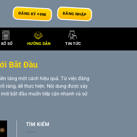
ĐĂNG KÝ +99K
ĐĂNG NHẬP
XỔ SỐ
HƯỚNG DẪN
TIN TỨC
ới Bắt Đầu
ền tảng một cách hiệu quả. Từ việc đăng
 rõ ràng, dễ thực hiện. Nội dung được xây
ười mới bắt đầu muốn tiếp cận nhanh và sử
TÌM KIẾM