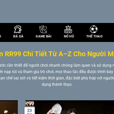
O
ĐÁ GÀ
GAME BÀI
NỔ HŨ
THỂ THAO
 RR99 Chi Tiết Từ A–Z Cho Người M
ớc cần thiết để người chơi nhanh chóng làm quen và sử dụng n
ến nạp rút và tham gia trò chơi, mọi thao tác đều được trình bày
hạn chế sai sót và tiết kiệm thời gian, đặc biệt phù hợp với ng
dụng thành thạo.
23