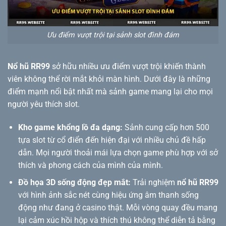
Ưu điểm vượt trội tại sảnh slot đình đám
Nổ hũ RR99
sở hữu nhiều ưu điểm vượt trội khiến thành
viên không thể rời mắt khỏi màn hình. Dưới đây là những
điểm mạnh nổi bật nhất mà sảnh game mang lại cho mọi
người yêu thích slot.
Kho game khổng lồ đa dạng:
Sảnh cung cấp hơn 500
tựa slot từ cổ điển đến hiện đại với nhiều chủ đề hấp
dẫn. Mọi người thoải mái lựa chọn game phù hợp với sở
thích và phong cách của mình của mình.
Đồ họa 3D sống động đẹp mắt:
Trải nghiệm
nổ hũ RR99
với hình ảnh sắc nét cùng hiệu ứng âm thanh sống
động như đang ở casino thật. Mỗi vòng quay đều mang
lại cảm xúc hồi hộp và thích thú không thể diễn tả bằng