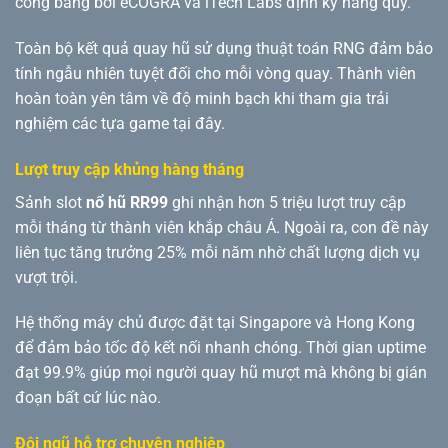
công bằng bởi eCOGRA và iTech Labs định kỳ hàng quý.
Toàn bộ kết quả quay hũ sử dụng thuật toán RNG đảm bảo
tính ngẫu nhiên tuyệt đối cho mỗi vòng quay. Thành viên
hoàn toàn yên tâm về độ minh bạch khi tham gia trải
nghiệm các tựa game tại đây.
Lượt truy cập khủng hàng tháng
Sảnh slot
nổ hũ RR99
ghi nhận hơn 5 triệu lượt truy cập
mỗi tháng từ thành viên khắp châu Á. Ngoài ra, con đề này
liên tục tăng trưởng 25% mỗi năm nhờ chất lượng dịch vụ
vượt trội.
Hệ thống máy chủ được đặt tại Singapore và Hong Kong
để đảm bảo tốc độ kết nối nhanh chóng. Thời gian uptime
đạt 99.9% giúp mọi người quay hũ mượt mà không bị gián
đoạn bất cứ lúc nào.
Đội ngũ hỗ trợ chuyên nghiệp