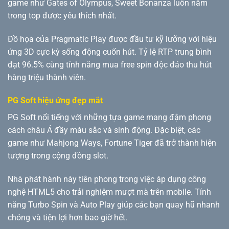
game như Gates of Olympus, Sweet Bonanza luôn nằm
trong top được yêu thích nhất.
Đồ họa của Pragmatic Play được đầu tư kỹ lưỡng với hiệu
ứng 3D cực kỳ sống động cuốn hút. Tỷ lệ RTP trung bình
đạt 96.5% cùng tính năng mua free spin độc đáo thu hút
hàng triệu thành viên.
PG Soft hiệu ứng đẹp mắt
PG Soft nổi tiếng với những tựa game mang đậm phong
cách châu Á đầy màu sắc và sinh động. Đặc biệt, các
game như Mahjong Ways, Fortune Tiger đã trở thành hiện
tượng trong cộng đồng slot.
Nhà phát hành này tiên phong trong việc áp dụng công
nghệ HTML5 cho trải nghiệm mượt mà trên mobile. Tính
năng Turbo Spin và Auto Play giúp các bạn quay hũ nhanh
chóng và tiện lợi hơn bao giờ hết.