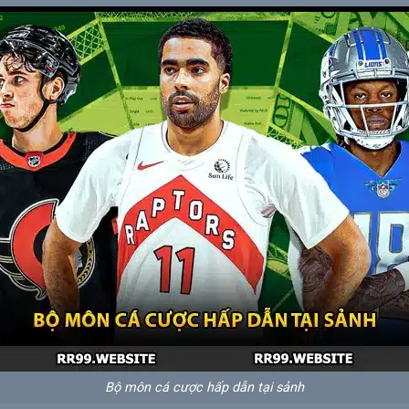
Bộ môn cá cược hấp dẫn tại sảnh