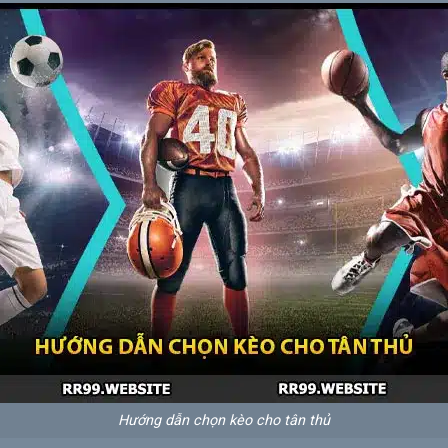
Hướng dẫn chọn kèo cho tân thủ