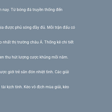
ện nay. Từ bóng đá truyền thống đến
 gia được phủ sóng đầy đủ. Mỗi trận đấu có
nhất thị trường châu Á. Thống kê chi tiết
pen thu hút lượng cược khủng mỗi năm.
 giới trẻ săn đón nhiệt tình. Các giải
i kịch tính. Kèo vô địch mùa giải, kèo