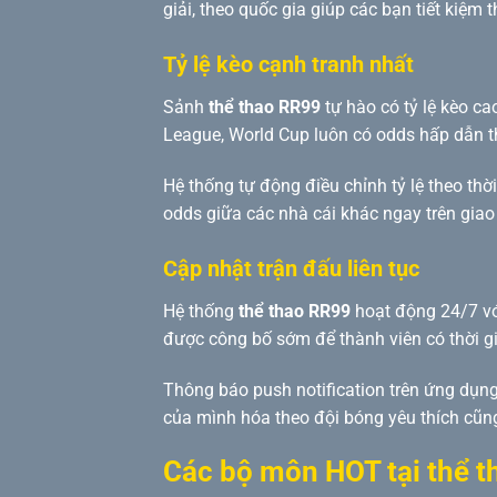
giải, theo quốc gia giúp các bạn tiết kiệm 
Tỷ lệ kèo cạnh tranh nhất
Sảnh
thể thao RR99
tự hào có tỷ lệ kèo c
League, World Cup luôn có odds hấp dẫn t
Hệ thống tự động điều chỉnh tỷ lệ theo thờ
odds giữa các nhà cái khác ngay trên giao
Cập nhật trận đấu liên tục
Hệ thống
thể thao RR99
hoạt động 24/7 với
được công bố sớm để thành viên có thời gi
Thông báo push notification trên ứng dụng
của mình hóa theo đội bóng yêu thích cũng
Các bộ môn HOT tại thể 