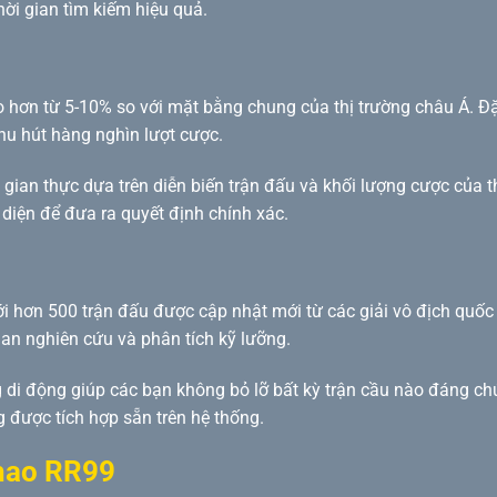
thời gian tìm kiếm hiệu quả.
ao hơn từ 5-10% so với mặt bằng chung của thị trường châu Á. Đ
hu hút hàng nghìn lượt cược.
i gian thực dựa trên diễn biến trận đấu và khối lượng cược của
 diện để đưa ra quyết định chính xác.
 hơn 500 trận đấu được cập nhật mới từ các giải vô địch quốc gi
an nghiên cứu và phân tích kỹ lưỡng.
 di động giúp các bạn không bỏ lỡ bất kỳ trận cầu nào đáng chú 
 được tích hợp sẵn trên hệ thống.
thao RR99