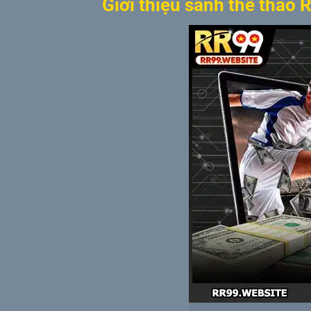
Giới thiệu sảnh thể thao 