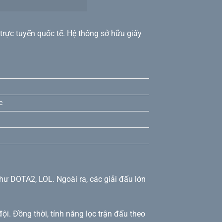
trực tuyến quốc tế. Hệ thống sở hữu giấy
c
ư DOTA2, LOL. Ngoài ra, các giải đấu lớn
đội. Đồng thời, tính năng lọc trận đấu theo