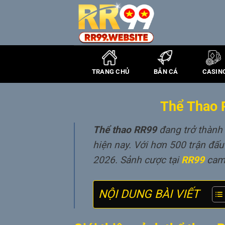
Bỏ
qua
nội
dung
TRANG CHỦ
BẮN CÁ
CASIN
Thể Thao 
Thể thao RR99
đang trở thành
hiện nay. Với hơn 500 trận đấu 
2026. Sảnh cược tại
RR99
cam 
NỘI DUNG BÀI VIẾT