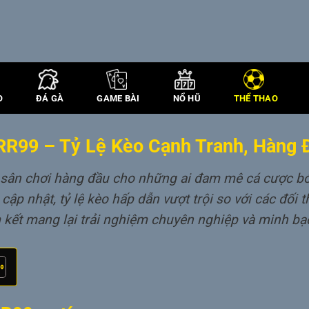
O
ĐÁ GÀ
GAME BÀI
NỔ HŨ
THỂ THAO
RR99 – Tỷ Lệ Kèo Cạnh Tranh, Hàng 
 sân chơi hàng đầu cho những ai đam mê cá cược b
cập nhật, tỷ lệ kèo hấp dẫn vượt trội so với các đối 
kết mang lại trải nghiệm chuyên nghiệp và minh bạ