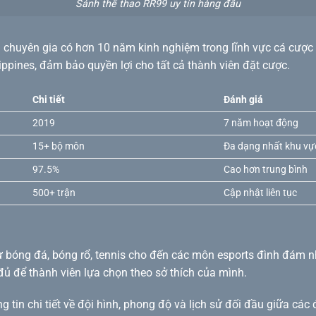
Sảnh thể thao RR99 uy tín hàng đầu
ũ chuyên gia có hơn 10 năm kinh nghiệm trong lĩnh vực cá cược 
ippines, đảm bảo quyền lợi cho tất cả thành viên đặt cược.
Chi tiết
Đánh giá
2019
7 năm hoạt động
15+ bộ môn
Đa dạng nhất khu vự
97.5%
Cao hơn trung bình
500+ trận
Cập nhật liên tục
bóng đá, bóng rổ, tennis cho đến các môn esports đình đám nh
ủ để thành viên lựa chọn theo sở thích của mình.
g tin chi tiết về đội hình, phong độ và lịch sử đối đầu giữa các 