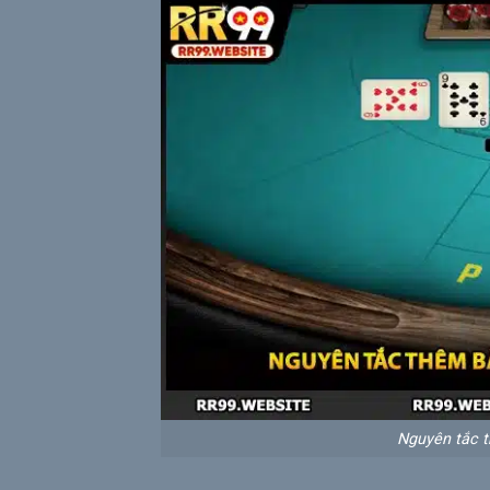
Nguyên tắc t