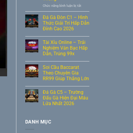
ở
Chức năng bình luận bị tắt
Đá
Gà
Đá Gà Đòn C1 – Hình
Đòn
Thức Giải Trí Hấp Dẫn
2026:
Đỉnh Cao 2026
7
Điều
Thú
Tài Xỉu Online – Trải
Vị
Nghiệm Ván Bạc Hấp
Về
Dẫn, Trúng 99x
Nét
Văn
Hóa
Soi Cầu Baccarat
Truyền
Theo Chuyên Gia
Thống
RR99 Giúp Thắng Lớn
Đá Gà C5 – Trường
Đấu Gà Hiện Đại Máu
Lửa Nhất 2026
DANH MỤC