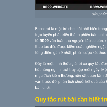
Sản phẩm 
Baccarat là một trò chơi bài phổ biến tron
trực tuyến phát triển thành phiên bản onl
từ
RR99
vẫn tuân thủ nguyên tắc cơ bản, 
thao tác đều được kiểm soát nghiêm ngặt v
tổng điểm gần 9 nhất, phiên cược kết thúc
Đây là một hình thức giải trí có quy tắc đ
hút hàng nghìn lượt truy cập mỗi ngày. M
mục đích kiếm thưởng, nên rất quan tâm 
ván trước đó, phân tích chuỗi kết quả của
bàn chơi.
Quy tắc rút bài cần biết t