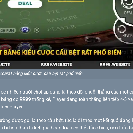
ccarat bằng kiểu cược cầu bệt rất phổ biến
ợc nhiều người chơi áp dụng là theo dõi chuỗi thắng của một 
õi bảng do
RR99
thống kê, Player đang toàn thắng liên tiếp 4-5 vá
tiền Player.
ường được gọi là theo cầu bệt, tức là đi theo một kết quả đang 
n bị tinh thần là kết quả hoàn toàn có thể đảo chiều, nên thử đặ