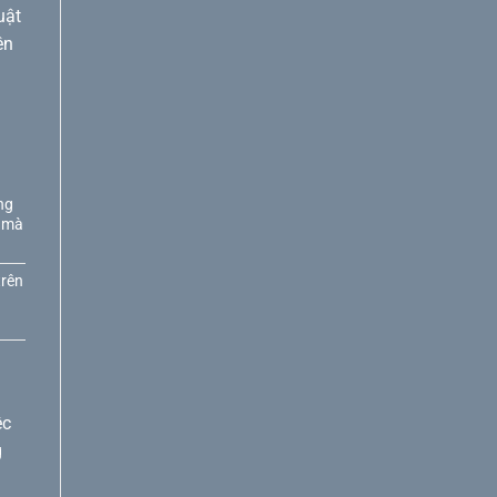
uật
ên
ng
c mà
trên
ệc
g