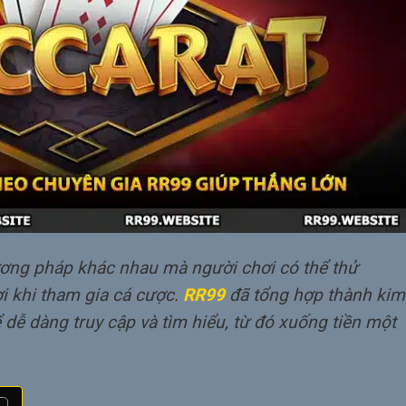
ơng pháp khác nhau mà người chơi có thể thử
i khi tham gia cá cược.
RR99
đã tổng hợp thành kim
dễ dàng truy cập và tìm hiểu, từ đó xuống tiền một