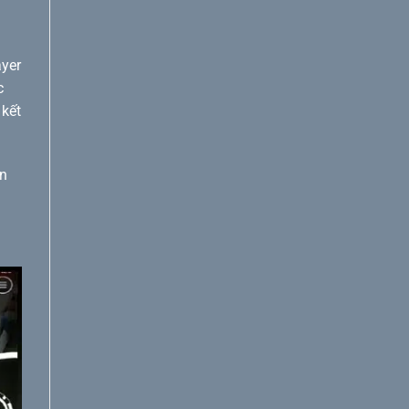
ayer
c
 kết
en