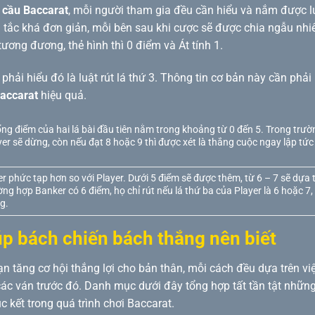
i cầu Baccarat
, mỗi người tham gia đều cần hiểu và nắm được l
ên tắc khá đơn giản, mỗi bên sau khi cược sẽ được chia ngẫu nhi
 tương đương, thẻ hình thì 0 điểm và Át tính 1.
ải hiểu đó là luật rút lá thứ 3. Thông tin cơ bản này cần phải
Baccarat
hiệu quả.
ổng điểm của hai lá bài đầu tiên nằm trong khoảng từ 0 đến 5. Trong trườ
yer sẽ dừng, còn nếu đạt 8 hoặc 9 thì được xét là thắng cuộc ngay lập tứ
er phức tạp hơn so với Player. Dưới 5 điểm sẽ được thêm, từ 6 – 7 sẽ dựa 
ờng hợp Banker có 6 điểm, họ chỉ rút nếu lá thứ ba của Player là 6 hoặc 7,
g.
úp bách chiến bách thắng nên biết
 tăng cơ hội thắng lợi cho bản thân, mỗi cách đều dựa trên vi
 các ván trước đó. Danh mục dưới đây tổng hợp tất tần tật nhữn
c kết trong quá trình chơi Baccarat.