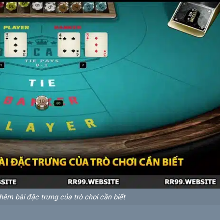
hêm bài đặc trưng của trò chơi cần biết