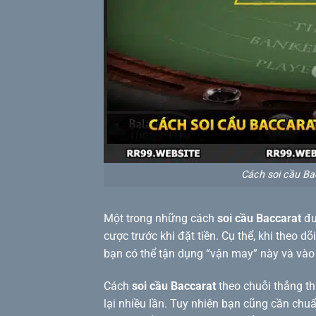
Cách soi cầu Ba
Một trong những cách
soi cầu Baccarat
đư
cược trước khi đặt tiền. Cụ thể, khi theo d
bạn có thể tận dụng “vận may” này và vào 
Cách
soi cầu Baccarat
theo chuỗi thắng th
lại nhiều lần. Tuy nhiên bạn cũng cần chuẩ