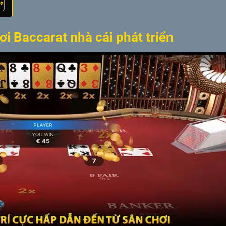
ơi Baccarat nhà cái phát triển