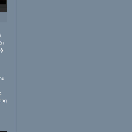
i
ến
bộ
thu
c
rong