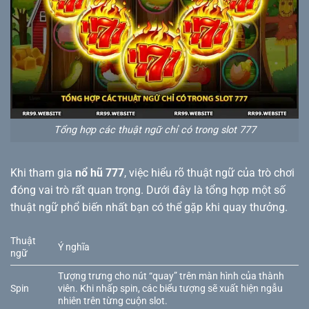
Tổng hợp các thuật ngữ chỉ có trong slot 777
Khi tham gia
nổ hũ 777
, việc hiểu rõ thuật ngữ của trò chơi
đóng vai trò rất quan trọng. Dưới đây là tổng hợp một số
thuật ngữ phổ biến nhất bạn có thể gặp khi quay thưởng.
Thuật
Ý nghĩa
ngữ
Tượng trưng cho nút “quay” trên màn hình của thành
Spin
viên. Khi nhấp spin, các biểu tượng sẽ xuất hiện ngẫu
nhiên trên từng cuộn slot.