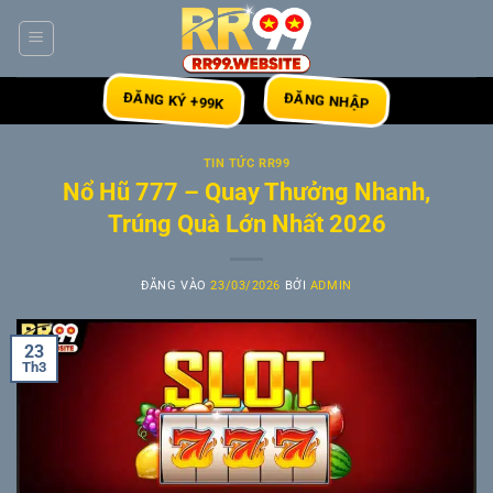
Bỏ
qua
nội
dung
ĐĂNG KÝ +99K
ĐĂNG NHẬP
TIN TỨC RR99
Nổ Hũ 777 – Quay Thưởng Nhanh,
Trúng Quà Lớn Nhất 2026
ĐĂNG VÀO
23/03/2026
BỞI
ADMIN
23
Th3