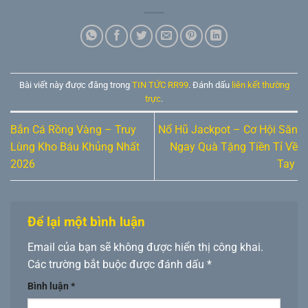
Bài viết này được đăng trong
TIN TỨC RR99
. Đánh dấu
liên kết thường
trực
.
Bắn Cá Rồng Vàng – Truy
Nổ Hũ Jackpot – Cơ Hội Săn
Lùng Kho Báu Khủng Nhất
Ngay Quà Tặng Tiền Tỉ Về
2026
Tay
Để lại một bình luận
Email của bạn sẽ không được hiển thị công khai.
Các trường bắt buộc được đánh dấu
*
Bình luận
*