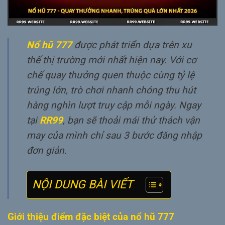
Nổ hũ 777
được phát triển dựa trên xu
thế thị trường mới nhất hiện nay. Với cơ
chế quay thưởng quen thuộc cùng tỷ lệ
trúng lớn, trò chơi nhanh chóng thu hút
hàng nghìn lượt truy cập mỗi ngày. Ngay
tại
RR99
, bạn sẽ thoải mái thử thách vận
may của mình chỉ sau 3 bước đăng nhập
đơn giản.
NỘI DUNG BÀI VIẾT
Giới thiệu điểm đặc biệt của nổ hũ 777