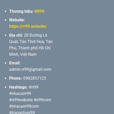
Thương hiệu:
RR99
Website:
https://rr99.website/
Địa chỉ:
20 Đường Lê
Quát, Tân Thới Hoà, Tân
Phú, Thành phố Hồ Chí
Minh, Việt Nam
Email:
admin.rr99@gmail.com
Phone:
0982857123
Hashtags:
#rr99
#nhacairr99
#rr99website #rr99com
#nhacairr99com
#trangchurr99