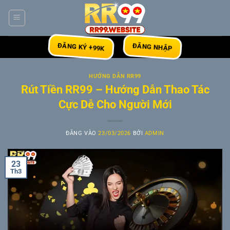
Bỏ
qua
nội
dung
ĐĂNG KÝ +99K
ĐĂNG NHẬP
HƯỚNG DẪN RR99
Rút Tiền RR99 – Hướng Dẫn Thao Tác
Cực Dễ Cho Người Mới
ĐĂNG VÀO
23/03/2026
BỞI
ADMIN
23
Th3