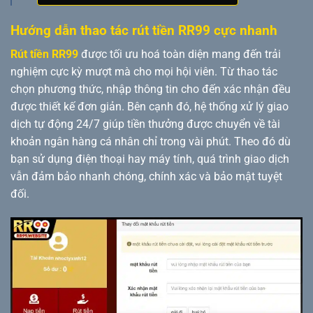
Hướng dẫn thao tác rút tiền RR99 cực nhanh
Rút tiền RR99
được tối ưu hoá toàn diện mang đến trải
nghiệm cực kỳ mượt mà cho mọi hội viên. Từ thao tác
chọn phương thức, nhập thông tin cho đến xác nhận đều
được thiết kế đơn giản. Bên cạnh đó, hệ thống xử lý giao
dịch tự động 24/7 giúp tiền thưởng được chuyển về tài
khoản ngân hàng cá nhân chỉ trong vài phút. Theo đó dù
bạn sử dụng điện thoại hay máy tính, quá trình giao dịch
vẫn đảm bảo nhanh chóng, chính xác và bảo mật tuyệt
đối.