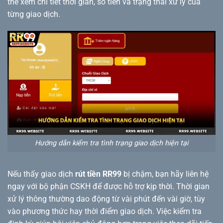
thể xem chi tiết thời gian, số tiền và trạng thái xử lý của
từng giao dịch.
Hướng dẫn kiểm tra tình trạng giao dịch hiện tại
Nếu thấy giao dịch
rút tiền RR99
bị chậm, bạn hãy liên hệ
ngay với bộ phận CSKH để được hỗ trợ kịp thời. Thời gian
xử lý thông thường dao động từ vài phút đến vài giờ, tùy
vào phương thức hay thời điểm giao dịch. Việc kiểm tra