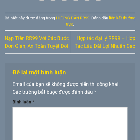
Bài viết này được đăng trong
HƯỚNG DẪN RR99
. Đánh dấu
liên kết thường
trực
.
Nạp Tiền RR99 Với Các Bước
Hợp tác đại lý RR99 – Hợp
Đơn Giản, An Toàn Tuyệt Đối
Tác Lâu Dài Lợi Nhuận Cao
Để lại một bình luận
Email của bạn sẽ không được hiển thị công khai.
Các trường bắt buộc được đánh dấu
*
Bình luận
*