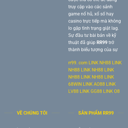
truy cập vào các sảnh
game nổ hũ, xổ số hay
casino trực tiếp mà không
lo gặp tình trạng giật lag.
Sự đầu tư bài bản về kỹ
thuật đã giúp
RR99
trở
thành biểu tượng của sự
rr99. com
LINK NH88
LINK
NH88
LINK NH88
LINK
NH88
LINK NH88
LINK
68WIN
LINK AO88
LINK
LV88
LINK GG88
LINK O8
VỀ CHÚNG TÔI
SẢN PHẨM RR99