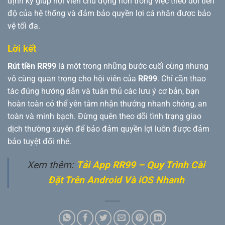
định kỳ giúp hội viên chủ động hơn trong việc theo dõi tiến
độ của hệ thống và đảm bảo quyền lợi cá nhân được bảo
vệ tối đa.
Lời kết
Rút tiền RR99
là một trong những bước cuối cùng nhưng
vô cùng quan trọng cho hội viên của
RR99
. Chỉ cần thao
tác đúng hướng dẫn và tuân thủ các lưu ý cơ bản, bạn
hoàn toàn có thể yên tâm nhận thưởng nhanh chóng, an
toàn và minh bạch. Đừng quên theo dõi tình trạng giao
dịch thường xuyên để bảo đảm quyền lợi luôn được đảm
bảo tuyệt đối nhé.
Xem thêm:
Tải App RR99 – Quy Trình Cài
Đặt Trên Android Và iOS Nhanh